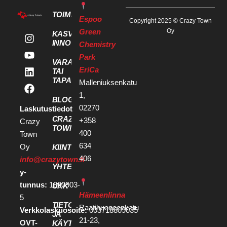
TOIMITILAT
Espoo
Copyright 2025 © Crazy Town
Green
Oy
KASVU- JA
INNOVAATIOPALVELUT
Chemistry
Park
VARAA KOKOUS
EriCa
TAI
TAPAHTUMATILA
Malleniuksenkatu
1,
BLOGI
02270
Laskutustiedot
CRAZY
+358
Crazy
TOWN
400
Town
634
Oy
KIINTEISTÖKEHITTÄJILLE
406
info@crazytown.fi
YHTEYSTIEDOT
y-
tunnus:
1880903-
UKK
Hämeenlinna
5
TIETOSUOJA
Raatihuoneenkatu
Verkkolaskuosoite:
003718809035
JA
21-23,
OVT-
KÄYTTÖEHDOT