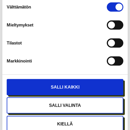
Suostumuksen
Välttämätön
valinta
Mieltymykset
Tilastot
ETÄTYÖN HONEYMOON-VAIHE ON OHI –
PARHAAT IDEAT SYNTYVÄT EDELLEEN
Markkinointi
IHMISTEN AIDOISSA KOHTAAMISISSA
SALLI KAIKKI
SALLI VALINTA
KIELLÄ