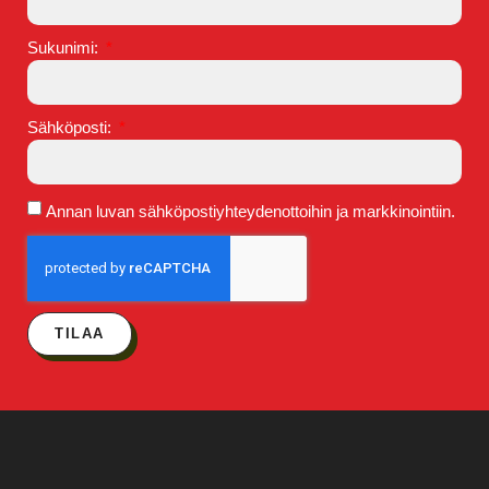
Sukunimi:
Sähköposti:
Annan luvan sähköpostiyhteydenottoihin ja markkinointiin.
TILAA