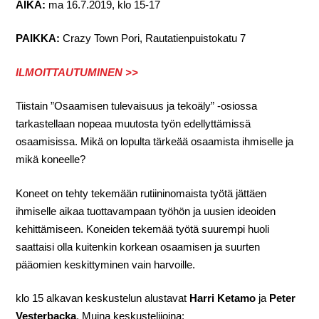
AIKA:
ma 16.7.2019, klo 15-17
PAIKKA:
Crazy Town Pori, Rautatienpuistokatu 7
ILMOITTAUTUMINEN >>
Tiistain ”Osaamisen tulevaisuus ja tekoäly” -osiossa
tarkastellaan nopeaa muutosta työn edellyttämissä
osaamisissa. Mikä on lopulta tärkeää osaamista ihmiselle ja
mikä koneelle?
Koneet on tehty tekemään rutiininomaista työtä jättäen
ihmiselle aikaa tuottavampaan työhön ja uusien ideoiden
kehittämiseen. Koneiden tekemää työtä suurempi huoli
saattaisi olla kuitenkin korkean osaamisen ja suurten
pääomien keskittyminen vain harvoille.
klo 15 alkavan keskustelun alustavat
Harri Ketamo
ja
Peter
Vesterbacka
. Muina keskustelijoina: