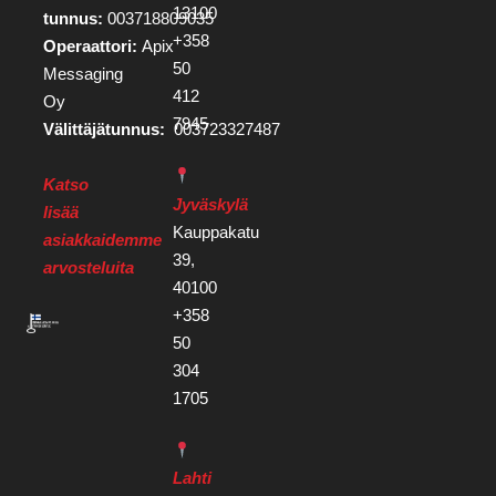
13100
tunnus:
003718809035
+358
Operaattori:
Apix
50
Messaging
412
Oy
7945
Välittäjätunnus:
003723327487
Katso
Jyväskylä
lisää
Kauppakatu
asiakkaidemme
39,
arvosteluita
40100
+358
50
304
1705
Lahti