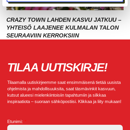
CRAZY TOWN LAHDEN KASVU JATKUU –
YHTEISÖ LAAJENEE KULMALAN TALON
SEURAAVIIN KERROKSIIN
TILAA UUTISKIRJE!
Tilaamalla uutiskirjeemme saat ensimmäisenä tietää uusista
ohjelmista ja mahdollisuuksita, saat täsmävinkit kasvuun,
kutsut alueesi mielenkiintoisiin tapahtumiin ja silkkaa
inspiraatiota – suoraan sähköpostiisi. Klikkaa ja liity mukaan!
Etunimi: