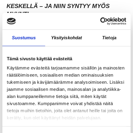
KESKELLÄ – JA NIIN SYNTYY MYÖS
MYYNTI
Suostumus
Yksityiskohdat
Tietoja
Tämä sivusto käyttää evästeitä
Käytämme evästeitä tarjoamamme sisällön ja mainosten
räätälöimiseen, sosiaalisen median ominaisuuksien
tukemiseen ja kävijämäärämme analysoimiseen. Lisäksi
jaamme sosiaalisen median, mainosalan ja analytiikka-
TARJOAVATKO COWORKING-TILAT
alan kumppaneillemme tietoja siitä, miten käytät
sivustoamme. Kumppanimme voivat yhdistää näitä
KOKOUSTILOJA?
tietoja muihin tietoihin, joita olet antanut heille tai joita on
kerätty, kun olet käyttänyt heidän palvelujaan.