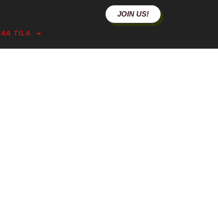
JOIN US!
AA TILA
IN (JKL & TRE)