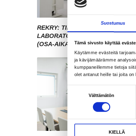
Suostumus
REKRY: TILA- JA
LABORATORIOKOORDINAATTOR
Tämä sivusto käyttää eväste
(OSA-AIKAINEN)
Käytämme evästeitä tarjoama
ja kävijämäärämme analysoim
kumppaneillemme tietoja siitä
olet antanut heille tai joita o
Suostumuksen
Välttämätön
valinta
KIELLÄ