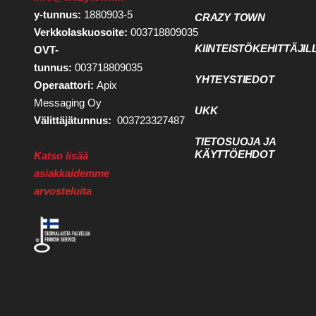
y-tunnus:
1880903-5
CRAZY TOWN
Verkkolaskuosoite:
003718809035
KIINTEISTÖKEHITTÄJIL
OVT-
tunnus:
003718809035
YHTEYSTIEDOT
Operaattori:
Apix
Messaging Oy
UKK
Välittäjätunnus:
003723327487
TIETOSUOJA JA
KÄYTTÖEHDOT
Katso lisää
asiakkaidemme
arvosteluita