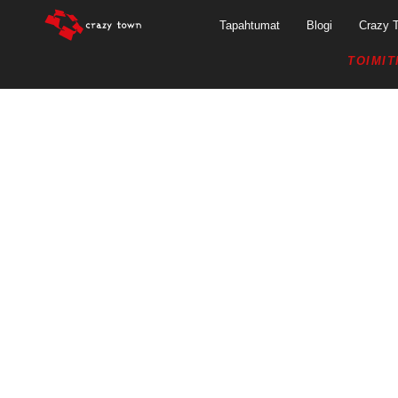
Tapahtumat
Blogi
Crazy 
TOIMIT
16.5.2018 – Y