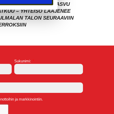
RAZY TOWN LAHDEN KASVU
ATKUU – YHTEISÖ LAAJENEE
ULMALAN TALON SEURAAVIIN
ERROKSIIN
Sukunimi:
ttoihin ja markkinointiin.