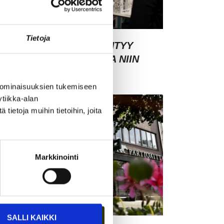
Tietoja
SIAKASYMMÄRRYS SYNTYY
HMISTEN KESKELLÄ – JA NIIN
YNTYY MYÖS MYYNTI
 ominaisuuksien tukemiseen
tiikka-alan
ietoja muihin tietoihin, joita
Markkinointi
SALLI KAIKKI