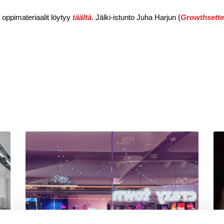
 oppimateriaalit löytyy
täältä
. Jälki-istunto
Juha Harju
n (
Growthsette