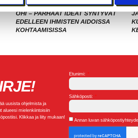
AT
ETÄTYÖN HONEYMOON-VAIHE ON
C
OHI – PARHAAT IDEAT SYNTYVÄT
J
EDELLEEN IHMISTEN AIDOISSA
K
KOHTAAMISISSA
K
Etunimi:
IRJE!
Sähköposti:
ä uusista ohjelmista ja
 alueesi mielenkiintoisiin
postiisi. Klikkaa ja liity mukaan!
Annan luvan sähköpostiyhteydeno