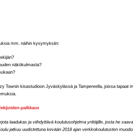
uksia mm. näihin kysymyksiin:
ekijän?
louden näkökulmasta?
 mukaan?
zy Townin kisastudioon Jyväskylässä ja Tampereella, joissa tapaat muit
kemuksia.
ntekijoiden-palkkaus
rjota laadukas ja viihdyttävä koulutusohjelma yrittäjille, josta he saa
Y-Koulu jatkuu uudistettuna kevään 2018 ajan verkkokoulutusten muodo