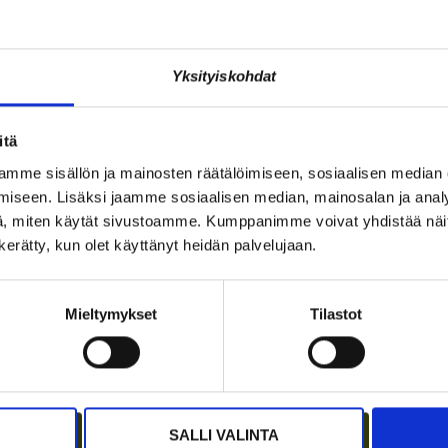
Yksityiskohdat
JÄSENEN KYNÄSTÄ – TILA
A
I
MERKITSEE MARKKINOINNISSA –
I
itä
KUUKIN EEVA RISTKARI
S
mme sisällön ja mainosten räätälöimiseen, sosiaalisen median
iseen. Lisäksi jaamme sosiaalisen median, mainosalan ja analy
, miten käytät sivustoamme. Kumppanimme voivat yhdistää näitä t
n kerätty, kun olet käyttänyt heidän palvelujaan.
Mieltymykset
Tilastot
SALLI VALINTA