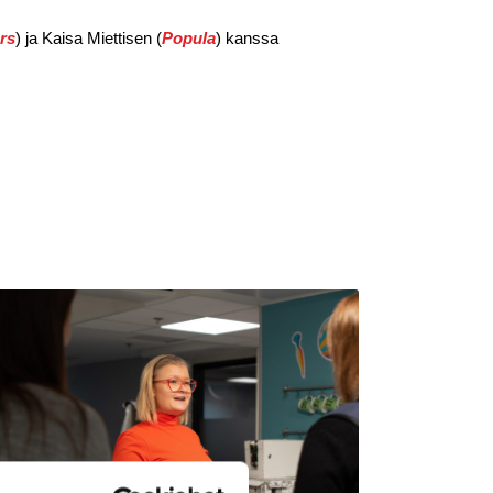
rs
) ja Kaisa Miettisen (
Popula
) kanssa