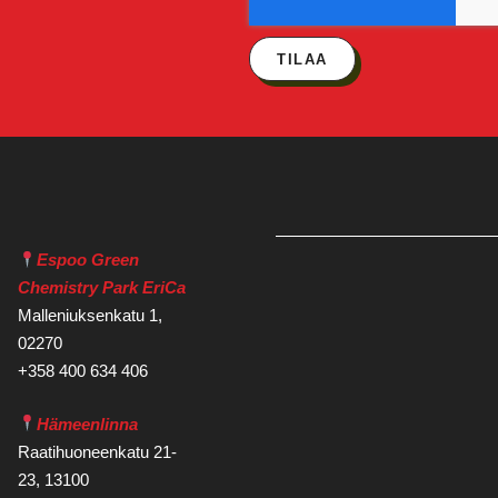
TILAA
Espoo Green
Chemistry Park EriCa
Malleniuksenkatu 1,
02270
+358 400 634 406
Hämeenlinna
Raatihuoneenkatu 21-
23, 13100