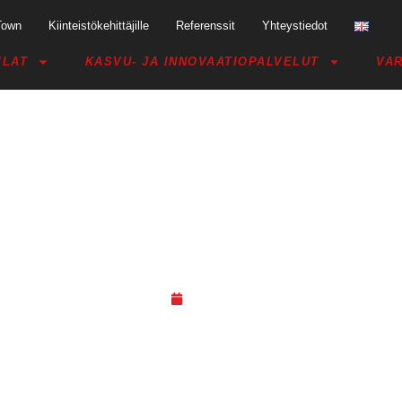
Town
Kiinteistökehittäjille
Referenssit
Yhteystiedot
ILAT
KASVU- JA INNOVAATIOPALVELUT
VAR
-KOULU: OIKEAT EVÄÄT LISÄKÄSI
03.05.18