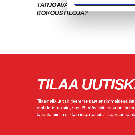
TARJOAVATKO COWORKING-TIL
KOKOUSTILOJA?
TILAA UUTISK
Tilaamalla uutiskirjeemme saat ensimmäisenä tietä
mahdollisuuksita, saat täsmävinkit kasvuun, kutsut
tapahtumiin ja silkkaa inspiraatiota – suoraan sähkö