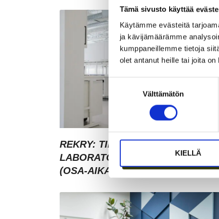
Tämä sivusto käyttää eväste
Käytämme evästeitä tarjoama
ja kävijämäärämme analysoim
kumppaneillemme tietoja siitä
olet antanut heille tai joita o
Suostumuksen
Välttämätön
valinta
REKRY: TILA- JA
KIELLÄ
LABORATORIOKOORDINAATTOR
(OSA-AIKAINEN)