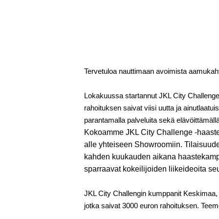
Tervetuloa nauttimaan avoimista aamukah
Lokakuussa startannut JKL City Challenge
rahoituksen saivat viisi uutta ja ainutlaa
parantamalla palveluita sekä elävöittämäl
Kokoamme JKL City Challenge -haasteka
alle yhteiseen Showroomiin. Tilaisuude
kahden kuukauden aikana haastekampanj
sparraavat kokeilijoiden liikeideoita se
JKL City Challengin kumppanit Keskimaa, Y
jotka saivat 3000 euron rahoituksen. Teemo