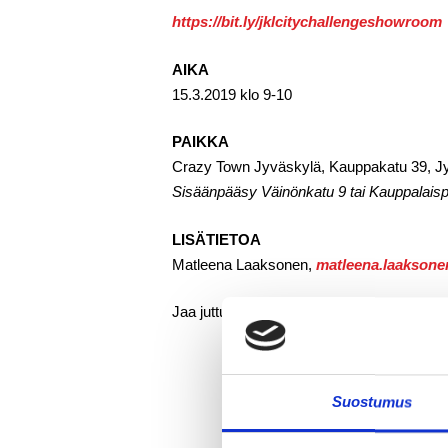
https://bit.ly/jklcitychallengeshowroom
AIKA
15.3.2019 klo 9-10
PAIKKA
Crazy Town Jyväskylä, Kauppakatu 39, J
Sisäänpääsy Väinönkatu 9 tai Kauppalaisp
LISÄTIETOA
Matleena Laaksonen,
matleena.laaksone
Jaa juttu somessa:
Suostumus