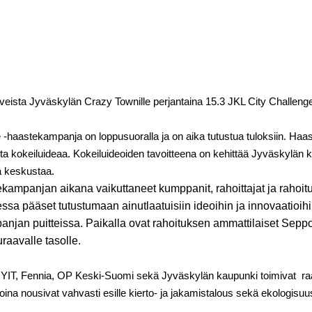
veista Jyväskylän Crazy Townille perjantaina 15.3 JKL City Challe
 -haastekampanja on loppusuoralla ja on aika tutustua tuloksiin. Ha
tuista kokeiluideaa. Kokeiluideoiden tavoitteena on kehittää Jyväskylä
lä keskustaa.
mpanjan aikana vaikuttaneet kumppanit, rahoittajat ja rahoit
ssa pääset tutustumaan ainutlaatuisiin ideoihin ja innovaatioih
an puitteissa. Paikalla ovat rahoituksen ammattilaiset Seppo
uraavalle tasolle.
IT, Fennia, OP Keski-Suomi sekä Jyväskylän kaupunki toimivat raatina
ina nousivat vahvasti esille kierto- ja jakamistalous sekä ekologisuu