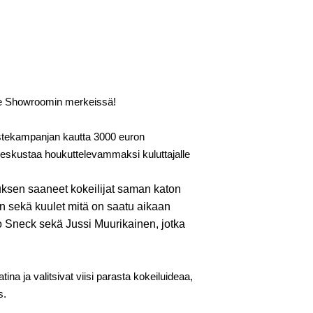
nge Showroomin merkeissä!
astekampanjan kautta 3000 euron
n keskustaa houkuttelevammaksi kuluttajalle
uksen saaneet kokeilijat saman katon
in sekä kuulet mitä on saatu aikaan
 Sneck sekä Jussi Muurikainen, jotka
 ja valitsivat viisi parasta kokeiluideaa,
s.