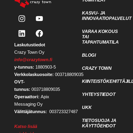
KASVU- JA
INNOVAATIOPALVELUT
VARAA KOKOUS
TAI
TAPAHTUMATILA
Laskutustiedot
Crazy Town Oy
BLOGI
info@crazytown.fi
y-tunnus:
1880903-5
CRAZY TOWN
Verkkolaskuosoite:
003718809035
KIINTEISTÖKEHITTÄJIL
OVT-
tunnus:
003718809035
YHTEYSTIEDOT
Operaattori:
Apix
Messaging Oy
UKK
Välittäjätunnus:
003723327487
TIETOSUOJA JA
KÄYTTÖEHDOT
Katso lisää