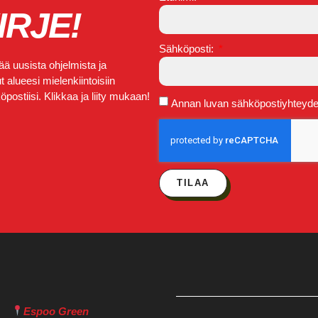
IRJE!
Sähköposti:
ä uusista ohjelmista ja
 alueesi mielenkiintoisiin
postiisi. Klikkaa ja liity mukaan!
Annan luvan sähköpostiyhteydeno
TILAA
Espoo Green