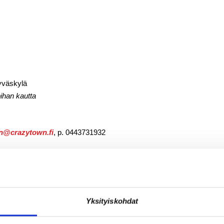
yväskylä
ihan kautta
n@crazytown.fi
, p. 0443731932
Yksityiskohdat