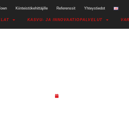
Town
Kiinteistökehittäjille
Referenssit
Yhteystiedot
ILAT
KASVU- JA INNOVAATIOPALVELUT
VAR
 – JKL CITY CHALLENGE SHOW
28.02.19