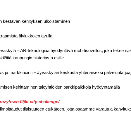
n kestävän kehityksen ulkoistaminen
raamista älylukkojen avulla
yväskylä – AR-teknologiaa hyödyntävä mobiilisovellus, joka tekee nä
löitä kaupungin historiasta esille
 ja markkinointi – Jyväskylän keskusta yhtenäiseksi palveluntarjoaj
isen kehittäminen taloyhtiöiden parkkipaikkoja hyödyntämällä
crazytown.fi/jkl-city-challenge/
ä ilmoittaudut tilaisuuteen etukäteen, jotta osaamme varautua kahvit