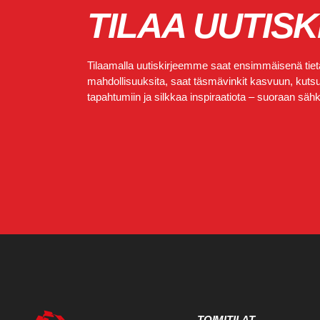
TILAA UUTISK
Tilaamalla uutiskirjeemme saat ensimmäisenä tietä
mahdollisuuksita, saat täsmävinkit kasvuun, kutsut
tapahtumiin ja silkkaa inspiraatiota – suoraan sähkö
TOIMITILAT