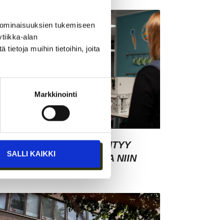
 ominaisuuksien tukemiseen
tiikka-alan
ietoja muihin tietoihin, joita
Markkinointi
SIAKASYMMÄRRYS SYNTYY
SALLI KAIKKI
HMISTEN KESKELLÄ – JA NIIN
YNTYY MYÖS MYYNTI