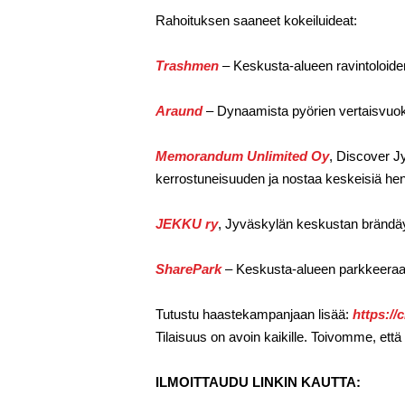
Rahoituksen saaneet kokeiluideat:
Trashmen
– Keskusta-alueen ravintoloide
Araund
– Dynaamista pyörien vertaisvuok
Memorandum Unlimited Oy
, Discover J
kerrostuneisuuden ja nostaa keskeisiä henki
JEKKU ry
, Jyväskylän keskustan brändäys
SharePark
– Keskusta-alueen parkkeeraam
Tutustu haastekampanjaan lisää:
https://
Tilaisuus on avoin kaikille. Toivomme, ett
ILMOITTAUDU LINKIN KAUTTA: