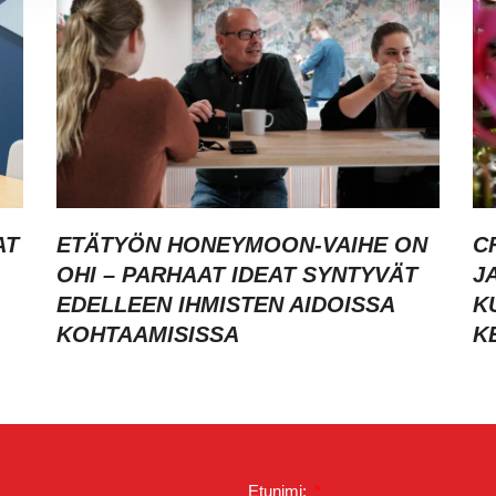
AT
ETÄTYÖN HONEYMOON-VAIHE ON
C
OHI – PARHAAT IDEAT SYNTYVÄT
J
EDELLEEN IHMISTEN AIDOISSA
K
KOHTAAMISISSA
K
Etunimi: