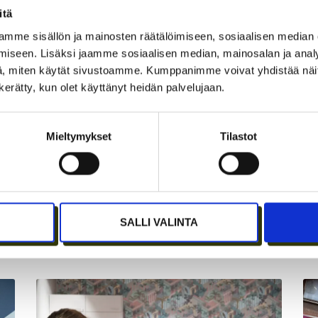
itä
mme sisällön ja mainosten räätälöimiseen, sosiaalisen median
iseen. Lisäksi jaamme sosiaalisen median, mainosalan ja analy
, miten käytät sivustoamme. Kumppanimme voivat yhdistää näitä t
n kerätty, kun olet käyttänyt heidän palvelujaan.
Mieltymykset
Tilastot
JÄSENEN KYNÄSTÄ – TILA
A
SALLI VALINTA
I
MERKITSEE MARKKINOINNISSA –
I
KUUKIN EEVA RISTKARI
S