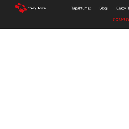
Tapahtumat
Blogi
Crazy 
TOIMIT
15.11.2019 –