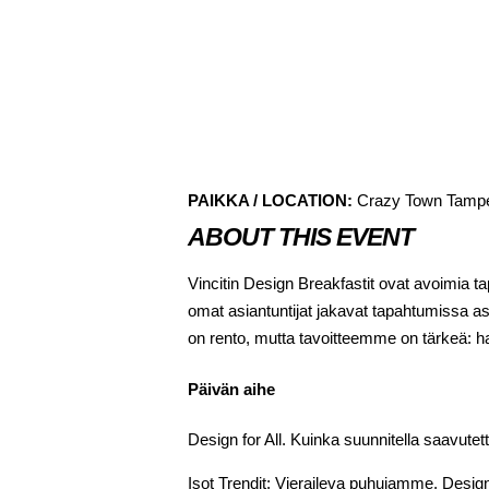
PAIKKA / LOCATION:
Crazy Town Tampere
ABOUT THIS EVENT
Vincitin Design Breakfastit ovat avoimia ta
omat asiantuntijat jakavat tapahtumissa 
on rento, mutta tavoitteemme on tärkeä: ha
Päivän aihe
Design for All. Kuinka suunnitella saavutett
Isot Trendit: Vieraileva puhujamme, Design