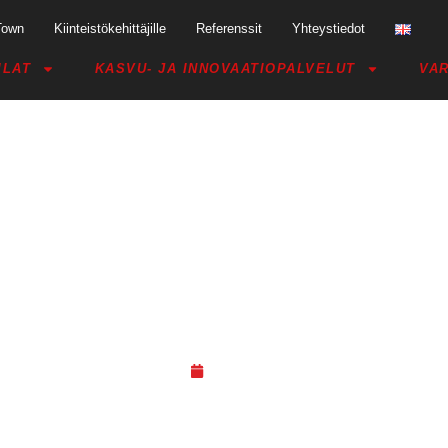
Town
Kiinteistökehittäjille
Referenssit
Yhteystiedot
ILAT
KASVU- JA INNOVAATIOPALVELUT
VAR
 WAKE UP TO A BETTER TOMOR
BREAKFAST (TAMPERE)
25.10.19