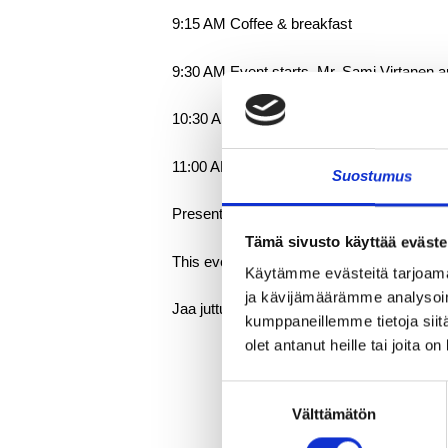
9:15 AM Coffee & breakfast
9:30 AM Event starts, Mr. Sami Virtanen a
10:30 AM Questions & networking
11:00 AM Wrap up
Suostumus
Presentations are in Finnish
Tämä sivusto käyttää eväste
This event is free and open to everyone int
Käytämme evästeitä tarjoama
ja kävijämäärämme analysoim
Jaa juttu somessa:
kumppaneillemme tietoja siitä
olet antanut heille tai joita o
Suostumuksen
Välttämätön
valinta