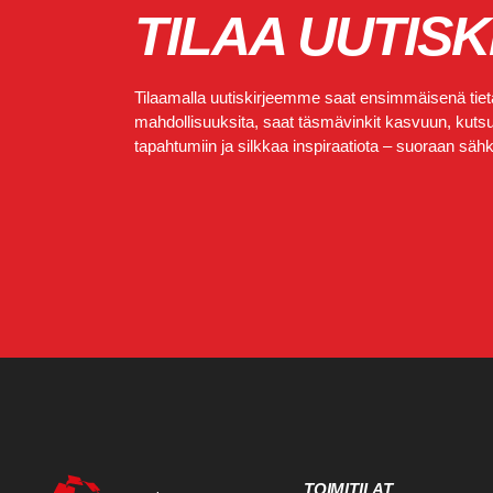
TILAA UUTISK
Tilaamalla uutiskirjeemme saat ensimmäisenä tietä
mahdollisuuksita, saat täsmävinkit kasvuun, kutsut
tapahtumiin ja silkkaa inspiraatiota – suoraan sähkö
TOIMITILAT