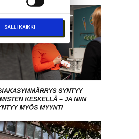
SALLI KAIKKI
SIAKASYMMÄRRYS SYNTYY
HMISTEN KESKELLÄ – JA NIIN
YNTYY MYÖS MYYNTI