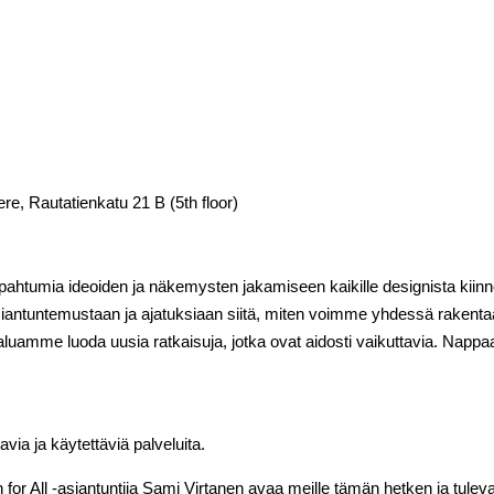
, Rautatienkatu 21 B (5th floor)
pahtumia ideoiden ja näkemysten jakamiseen kaikille designista kiinnost
asiantuntemustaan ja ajatuksiaan siitä, miten voimme yhdessä rake
luamme luoda uusia ratkaisuja, jotka ovat aidosti vaikuttavia. Nappa
avia ja käytettäviä palveluita.
 for All -asiantuntija Sami Virtanen avaa meille tämän hetken ja tule