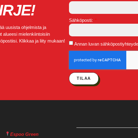
IRJE!
Sähköposti:
ä uusista ohjelmista ja
 alueesi mielenkiintoisiin
postiisi. Klikkaa ja liity mukaan!
Annan luvan sähköpostiyhteydeno
TILAA
Espoo Green