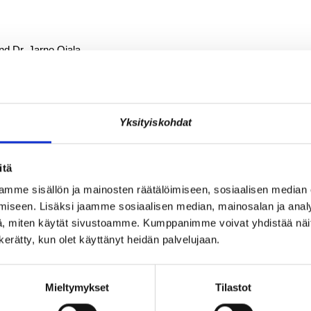
nd Dr. Jarno Ojala
Yksityiskohdat
itä
erested in accessibility. Seats are limited, so please RSVP sooner rat
mme sisällön ja mainosten räätälöimiseen, sosiaalisen median
iseen. Lisäksi jaamme sosiaalisen median, mainosalan ja analy
, miten käytät sivustoamme. Kumppanimme voivat yhdistää näitä t
n kerätty, kun olet käyttänyt heidän palvelujaan.
Mieltymykset
Tilastot