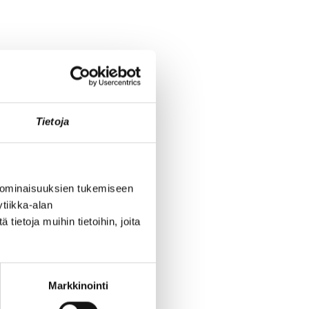
Tietoja
her than later.
Register here.
 ominaisuuksien tukemiseen
tiikka-alan
ietoja muihin tietoihin, joita
Markkinointi