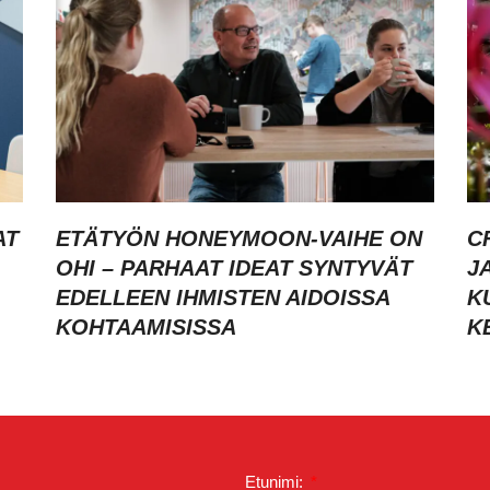
AT
ETÄTYÖN HONEYMOON-VAIHE ON
C
OHI – PARHAAT IDEAT SYNTYVÄT
J
EDELLEEN IHMISTEN AIDOISSA
K
KOHTAAMISISSA
K
Etunimi: