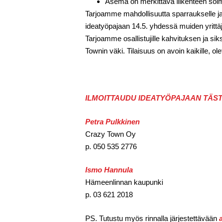
Asema on merkittävä liikenteen so
Tarjoamme mahdollisuutta sparraukselle ja
ideatyöpajaan 14.5. yhdessä muiden yrittäj
Tarjoamme osallistujille kahvituksen ja si
Townin väki. Tilaisuus on avoin kaikille, ole
ILMOITTAUDU IDEATYÖPAJAAN TÄST
Petra Pulkkinen
Crazy Town Oy
p. 050 535 2776
Ismo Hannula
Hämeenlinnan kaupunki
p. 03 621 2018
PS. Tutustu myös rinnalla järjestettävään