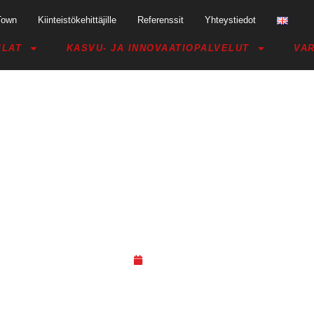
Town
Kiinteistökehittäjille
Referenssit
Yhteystiedot
ILAT
KASVU- JA INNOVAATIOPALVELUT
VAR
KSU ASSA -IDEATYÖPAJA: VOITA
EURON RAHOITUS (HML)
22.04.19