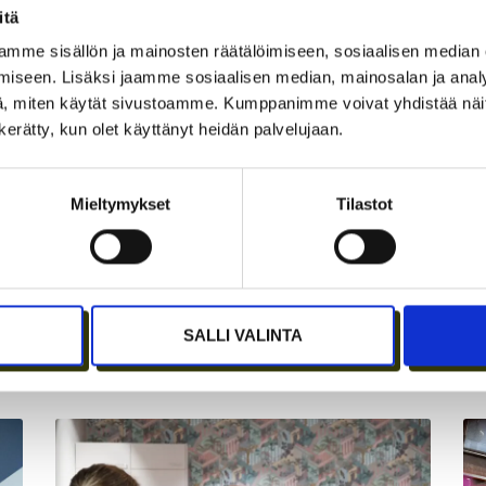
itä
mme sisällön ja mainosten räätälöimiseen, sosiaalisen median
iseen. Lisäksi jaamme sosiaalisen median, mainosalan ja analy
, miten käytät sivustoamme. Kumppanimme voivat yhdistää näitä t
n kerätty, kun olet käyttänyt heidän palvelujaan.
Mieltymykset
Tilastot
JÄSENEN KYNÄSTÄ – TILA
A
SALLI VALINTA
I
MERKITSEE MARKKINOINNISSA –
I
KUUKIN EEVA RISTKARI
S