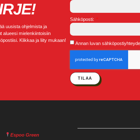
IRJE!
Sähköposti:
ä uusista ohjelmista ja
 alueesi mielenkiintoisiin
postiisi. Klikkaa ja liity mukaan!
Annan luvan sähköpostiyhteydeno
TILAA
Espoo Green