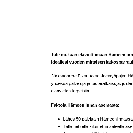
Tule mukaan elävöittämään Hämeenlinnan 
ideallesi vuoden mittaisen jatkosparrau
Järjestämme Fiksu Assa -ideatyöpajan H
yhdessä palveluja ja tuoteratkaisuja, joi
ajanvieton tarpeisiin.
Faktoja Hämeenlinnan asemasta:
Lähes 50 päivittäin Hämeenlinnassa 
Tällä hetkellä kilometrin säteellä 