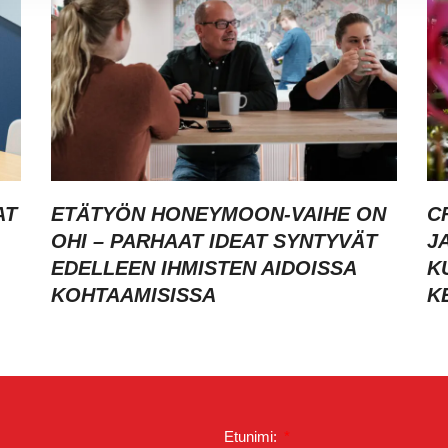
AT
ETÄTYÖN HONEYMOON-VAIHE ON
C
OHI – PARHAAT IDEAT SYNTYVÄT
J
EDELLEEN IHMISTEN AIDOISSA
K
KOHTAAMISISSA
K
Etunimi: