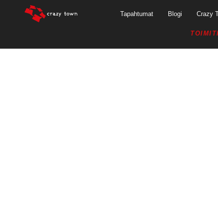
Tapahtumat
Blogi
Crazy 
TOIMIT
14.5.2019 – FI