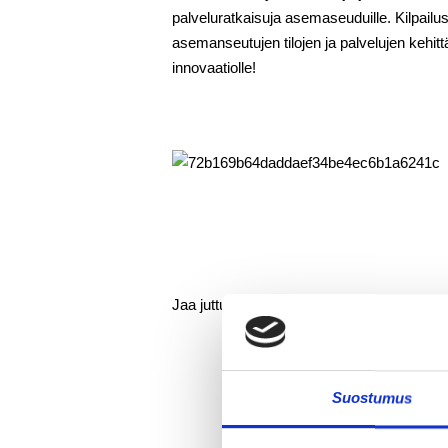
palveluratkaisuja asemaseuduille. Kilpailus
asemanseutujen tilojen ja palvelujen kehit
innovaatiolle!
Jaa juttu somessa:
Suostumus