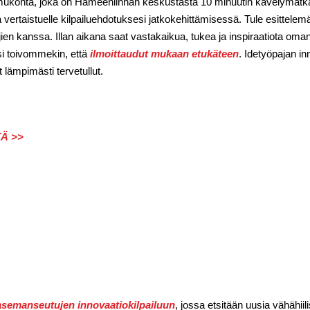
lmukohta, joka on Hämeenlinnan keskustasta 10 minuutin kävelymat
 vertaistuelle kilpailuehdotuksesi jatkokehittämisessä. Tule esitte
ien kanssa. Illan aikana saat vastakaikua, tukea ja inspiraatiota oma
ksi toivommekin, että
ilmoittaudut mukaan etukäteen
. Idetyöpajan in
t lämpimästi tervetullut.
Ä >>
asemanseutujen innovaatiokilpailuun
, jossa etsitään uusia vähähiili