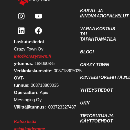
KASVU- JA
INNOVAATIOPALVELUT
VARAA KOKOUS
TAI
TAPAHTUMATILA
Laskutustiedot
Crazy Town Oy
BLOGI
info@crazytown.fi
y-tunnus:
1880903-5
CRAZY TOWN
Verkkolaskuosoite:
003718809035
KIINTEISTÖKEHITTÄJIL
OVT-
tunnus:
003718809035
YHTEYSTIEDOT
Operaattori:
Apix
Messaging Oy
UKK
Välittäjätunnus:
003723327487
TIETOSUOJA JA
KÄYTTÖEHDOT
Katso lisää
asiakkaidemme