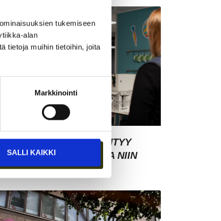
 ominaisuuksien tukemiseen
tiikka-alan
ietoja muihin tietoihin, joita
Markkinointi
SIAKASYMMÄRRYS SYNTYY
SALLI KAIKKI
HMISTEN KESKELLÄ – JA NIIN
YNTYY MYÖS MYYNTI