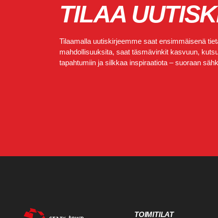
TILAA UUTISK
Tilaamalla uutiskirjeemme saat ensimmäisenä tietä
mahdollisuuksita, saat täsmävinkit kasvuun, kutsut
tapahtumiin ja silkkaa inspiraatiota – suoraan sähkö
TOIMITILAT