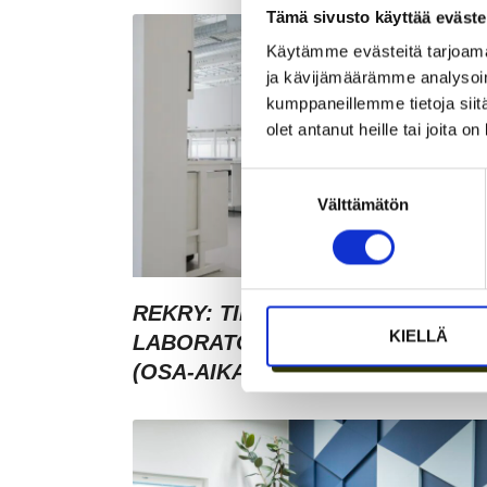
Tämä sivusto käyttää eväste
Käytämme evästeitä tarjoama
ja kävijämäärämme analysoim
kumppaneillemme tietoja siitä
olet antanut heille tai joita o
Suostumuksen
Välttämätön
valinta
REKRY: TILA- JA
KIELLÄ
LABORATORIOKOORDINAATTOR
(OSA-AIKAINEN)