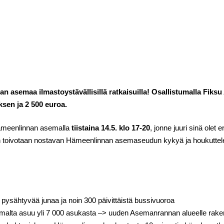
asemaa ilmastoystävällisillä ratkaisuilla! Osallistumalla Fiksu 
ksen ja 2 500 euroa.
ämeenlinnan asemalla
tiistaina 14.5. klo 17-20
, jonne juuri sinä olet 
den toivotaan nostavan Hämeenlinnan asemaseudun kykyä ja houkuttelevu
pysähtyvää junaa ja noin 300 päivittäistä bussivuoroa
asemalta asuu yli 7 000 asukasta –> uuden Asemanrannan alueelle rak