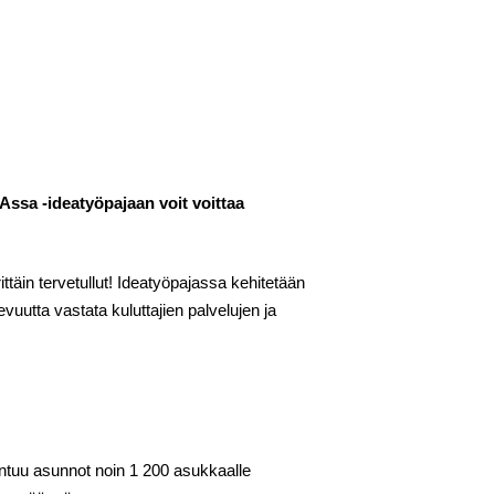
Assa -ideatyöpajaan voit voittaa
erittäin tervetullut! Ideatyöpajassa kehitetään
utta vastata kuluttajien palvelujen ja
entuu asunnot noin 1 200 asukkaalle