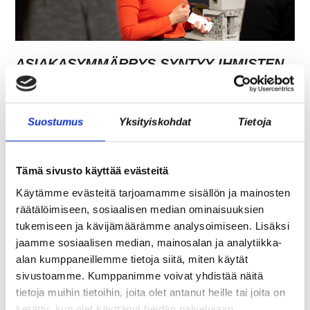
ASIAKASYMMÄRRYS SYNTYY IHMISTEN
KESKELLÄ – JA NIIN SYNTYY MYÖS
MYYNTI
Suostumus
Yksityiskohdat
Tietoja
Tämä sivusto käyttää evästeitä
Käytämme evästeitä tarjoamamme sisällön ja mainosten
räätälöimiseen, sosiaalisen median ominaisuuksien
tukemiseen ja kävijämäärämme analysoimiseen. Lisäksi
jaamme sosiaalisen median, mainosalan ja analytiikka-
alan kumppaneillemme tietoja siitä, miten käytät
sivustoamme. Kumppanimme voivat yhdistää näitä
TARJOAVATKO COWORKING-TILAT
tietoja muihin tietoihin, joita olet antanut heille tai joita on
kerätty, kun olet käyttänyt heidän palvelujaan.