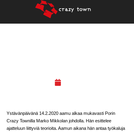
14.2.2020 TALTUTA
INFOTULVA, OPI
AJATTELEMAAN! (PORI)
30.01.20
Ystävänpäivänä 14.2.2020 aamu alkaa mukavasti Porin
Crazy Townilla Marko Mikkolan johdolla. Hän esittelee
ajatteluun liittyviä teorioita. Aamun aikana hän antaa työkaluja