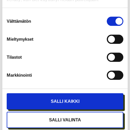
KOKOUSTILOJA?
Suostumuksen
Välttämätön
valinta
Mieltymykset
Tilastot
Markkinointi
ETÄTYÖN HONEYMOON-VAIHE ON OHI –
PARHAAT IDEAT SYNTYVÄT EDELLEEN
IHMISTEN AIDOISSA KOHTAAMISISSA
SALLI KAIKKI
SALLI VALINTA