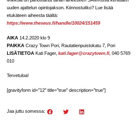
uuden ajattelun opintojakson. Kiinnostuitko? Lue lisää
etukäteen aiheesta täältä:
https://www.theseus.fi/handle/10024/151459
AIKA
14.2.2020 klo 9
PAIKKA
Crazy Town Pori, Rautatienpuistokatu 7, Pori
LISÄTIETOA
Kati Fager,
kati.fager@crazytown.fi,
040 5769
010
Tervetuloa!
[gravityform id=”12″ title=”true” description=”true”]
Jaa juttu somessa: