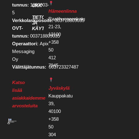
tunnus:
1880903-
UKK
Hämeenlinna
5
TIETOSUOJA
Raatihuoneenkatu
Verkkolaskuosoite:
003718809035
JA
21-23,
OVT-
KÄYTTÖEHDOT
13100
tunnus:
003718809035
+358
Operaattori:
Apix
50
Messaging
412
Oy
7945
Välittäjätunnus:
003723327487
Katso
Jyväskylä
lisää
Kauppakatu
asiakkaidemme
39,
arvosteluita
40100
+358
50
304