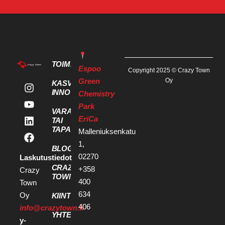
TOIMITILAT
Espoo
Copyright 2025 © Crazy Town
Green
Oy
KASVU- JA
INNOVAATIOPALVELUT
Chemistry
Park
VARAA KOKOUS
EriCa
TAI
TAPAHTUMATILA
Malleniuksenkatu
1,
BLOGI
02270
Laskutustiedot
CRAZY
+358
Crazy
TOWN
400
Town
634
Oy
KIINTEISTÖKEHITTÄJILLE
406
info@crazytown.fi
YHTEYSTIEDOT
y-