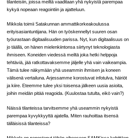
tilanteisiin, joissa meiltä vaaditaan yhä nykyistä parempaa
kykyä nopeaan reagointiin ja ajatteluun.
Mikkola toimii Satakunnan ammattikorkeakoulussa
erityisasiantuntijana. Hän on työskennellyt suuren osan
työurastaan digitaalisuuden parissa. Nyt, kun digitaalisuus on
jo täällä, on hänen mielenkiintonsa siirtynyt teknologiasta
ihmiseen. Koneiden viedessä meiltä joka hetki helppoja
tehtäviä, jää ratkottavaksemme jäljelle yhä vain vaikeampia.
Tämä tulee näkymään yhä useammin ihmisen ja koneen
välisenä vertailuna. Arjessamme korostuvat infotulva, häiriöt
ja kiire. Eteemme tulee yksi toisensa jälkeen uusia asioita,
joihin meidän pitää reagoida. (Kuulostaa tutulta, eikö vain?)
Näissä tilanteissa tarvitsemme yhä useammin nykyistä
parempaa kyvykkyyttä ajatella. Miten rauhoittaa itsensä
tälläisissä tilanteissa?
Mikkola on panostanut tähän aiheeseen SAMKissa kehittäen