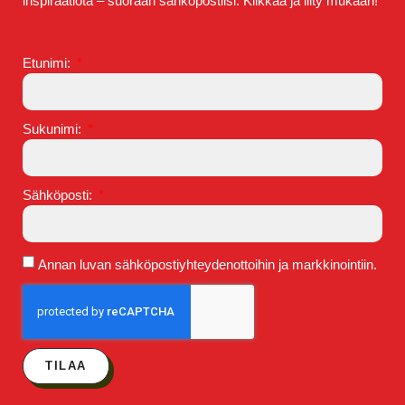
inspiraatiota – suoraan sähköpostiisi. Klikkaa ja liity mukaan!
Etunimi:
Sukunimi:
Sähköposti:
Annan luvan sähköpostiyhteydenottoihin ja markkinointiin.
TILAA