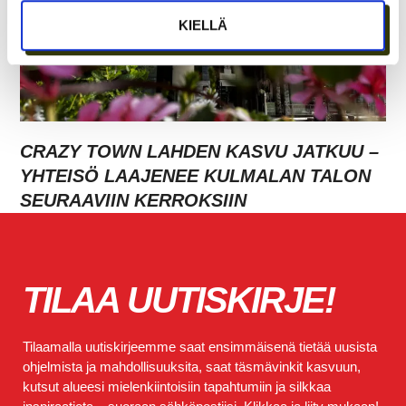
KIELLÄ
CRAZY TOWN LAHDEN KASVU JATKUU –
YHTEISÖ LAAJENEE KULMALAN TALON
SEURAAVIIN KERROKSIIN
TILAA UUTISKIRJE!
Tilaamalla uutiskirjeemme saat ensimmäisenä tietää uusista
ohjelmista ja mahdollisuuksita, saat täsmävinkit kasvuun,
kutsut alueesi mielenkiintoisiin tapahtumiin ja silkkaa