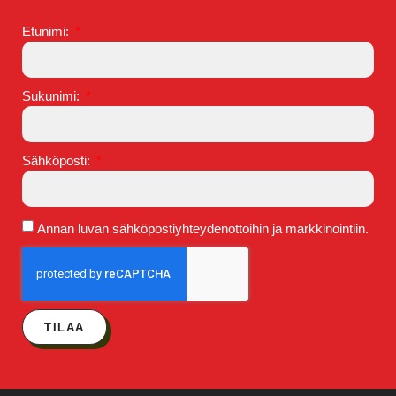
Etunimi:
Sukunimi:
Sähköposti:
Annan luvan sähköpostiyhteydenottoihin ja markkinointiin.
TILAA