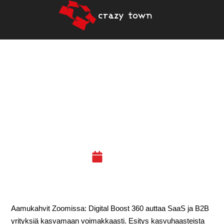
13.11.2020: DIGITAALISEN
MYYNNIN TEHOKAS
KASVU SAAS- JA B2B-
YRITYKSISSÄ
03.11.20
Aamukahvit Zoomissa: Digital Boost 360 auttaa SaaS ja B2B
yrityksiä kasvamaan voimakkaasti. Esitys kasvuhaasteista