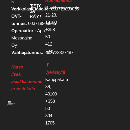
Hämeenlinna
5
TIETOSUOJA
Raatihuoneenkatu
Verkkolaskuosoite:
003718809035
JA
21-23,
OVT-
KÄYTTÖEHDOT
13100
tunnus:
003718809035
+358
Operaattori:
Apix
50
Messaging
412
Oy
7945
Välittäjätunnus:
003723327487
Katso
Jyväskylä
lisää
Kauppakatu
asiakkaidemme
39,
arvosteluita
40100
+358
50
304
1705