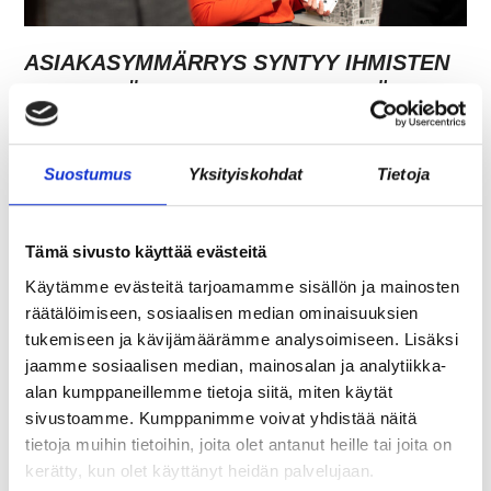
ASIAKASYMMÄRRYS SYNTYY IHMISTEN
KESKELLÄ – JA NIIN SYNTYY MYÖS
MYYNTI
Suostumus
Yksityiskohdat
Tietoja
Tämä sivusto käyttää evästeitä
Käytämme evästeitä tarjoamamme sisällön ja mainosten
räätälöimiseen, sosiaalisen median ominaisuuksien
tukemiseen ja kävijämäärämme analysoimiseen. Lisäksi
jaamme sosiaalisen median, mainosalan ja analytiikka-
alan kumppaneillemme tietoja siitä, miten käytät
sivustoamme. Kumppanimme voivat yhdistää näitä
TARJOAVATKO COWORKING-TILAT
tietoja muihin tietoihin, joita olet antanut heille tai joita on
KOKOUSTILOJA?
kerätty, kun olet käyttänyt heidän palvelujaan.