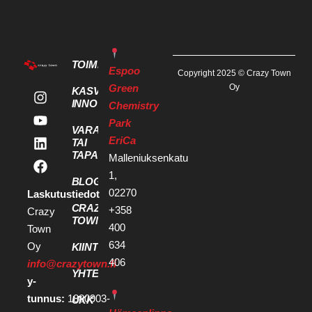
TOIMITILAT
Espoo
Copyright 2025 © Crazy Town
Green
Oy
KASVU- JA
INNOVAATIOPALVELUT
Chemistry
Park
VARAA KOKOUS
EriCa
TAI
TAPAHTUMATILA
Malleniuksenkatu
1,
BLOGI
02270
Laskutustiedot
CRAZY
+358
Crazy
TOWN
400
Town
634
Oy
KIINTEISTÖKEHITTÄJILLE
406
info@crazytown.fi
YHTEYSTIEDOT
y-
tunnus:
1880903-
UKK