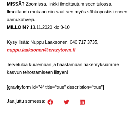
MISSÄ?
Zoomissa, linkki ilmoittautumiseen tulossa.
Ilmoittaudu mukaan niin saat sen myös sähköpostiisi ennen
aamukahveja.
MILLOIN?
13.11.2020 klo 9-10
Kysy lisää: Nuppu Laaksonen, 040 717 3735,
nuppu.laaksonen@crazytown.fi
Tervetuloa kuulemaan ja haastamaan näkemyksiämme
kasvun tehostamiseen liittyen!
[gravityform id=”4″ title=”true” description=”true”]
Jaa juttu somessa: