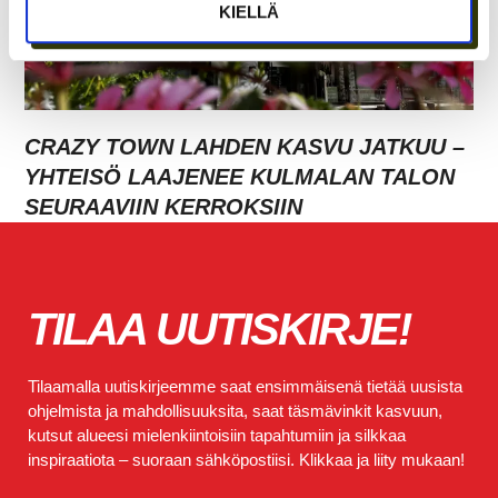
KIELLÄ
CRAZY TOWN LAHDEN KASVU JATKUU –
YHTEISÖ LAAJENEE KULMALAN TALON
SEURAAVIIN KERROKSIIN
TILAA UUTISKIRJE!
Tilaamalla uutiskirjeemme saat ensimmäisenä tietää uusista
ohjelmista ja mahdollisuuksita, saat täsmävinkit kasvuun,
kutsut alueesi mielenkiintoisiin tapahtumiin ja silkkaa
inspiraatiota – suoraan sähköpostiisi. Klikkaa ja liity mukaan!