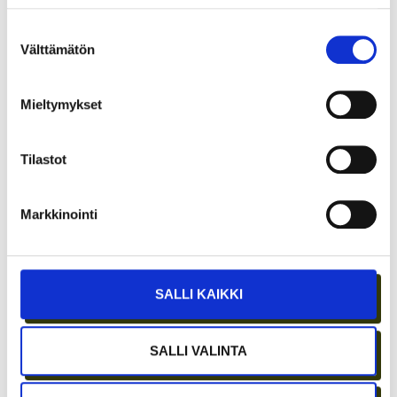
Suostumuksen
Välttämätön
valinta
Mieltymykset
Tilastot
Markkinointi
ETÄTYÖN HONEYMOON-VAIHE ON OHI –
PARHAAT IDEAT SYNTYVÄT EDELLEEN
IHMISTEN AIDOISSA KOHTAAMISISSA
SALLI KAIKKI
SALLI VALINTA