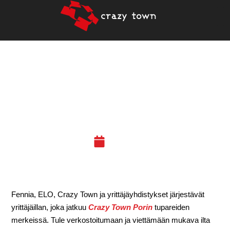
12.4.2019 – GROW
BIGGER JA CT PORIN
TUPARIT
20.03.19
Fennia, ELO, Crazy Town ja yrittäjäyhdistykset järjestävät
yrittäjäillan, joka jatkuu
Crazy Town Porin
tupareiden
merkeissä. Tule verkostoitumaan ja viettämään mukava ilta