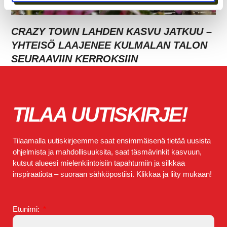
CRAZY TOWN LAHDEN KASVU JATKUU –
YHTEISÖ LAAJENEE KULMALAN TALON
SEURAAVIIN KERROKSIIN
TILAA UUTISKIRJE!
Tilaamalla uutiskirjeemme saat ensimmäisenä tietää uusista
ohjelmista ja mahdollisuuksita, saat täsmävinkit kasvuun,
kutsut alueesi mielenkiintoisiin tapahtumiin ja silkkaa
inspiraatiota – suoraan sähköpostiisi. Klikkaa ja liity mukaan!
Etunimi: