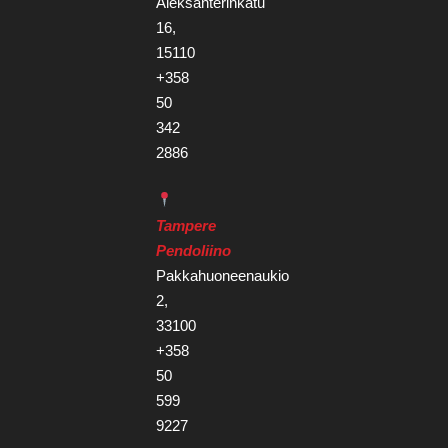
Aleksanterinkatu
16,
15110
+358
50
342
2886
Tampere
Pendoliino
Pakkahuoneenaukio
2,
33100
+358
50
599
9227