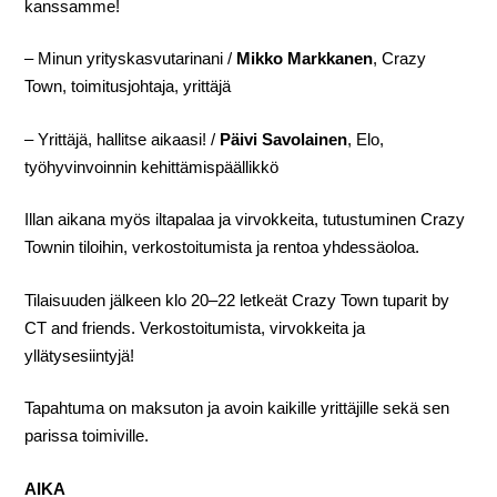
kanssamme!
– Minun yrityskasvutarinani /
Mikko Markkanen
, Crazy
Town, toimitusjohtaja, yrittäjä
– Yrittäjä, hallitse aikaasi! /
Päivi Savolainen
, Elo,
työhyvinvoinnin kehittämispäällikkö
Illan aikana myös iltapalaa ja virvokkeita, tutustuminen Crazy
Townin tiloihin, verkostoitumista ja rentoa yhdessäoloa.
Tilaisuuden jälkeen klo 20–22 letkeät Crazy Town tuparit by
CT and friends. Verkostoitumista, virvokkeita ja
yllätysesiintyjä!
Tapahtuma on maksuton ja avoin kaikille yrittäjille sekä sen
parissa toimiville.
AIKA