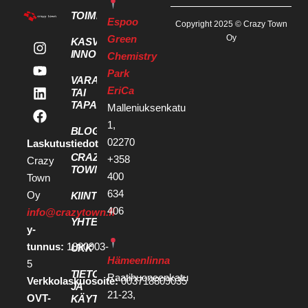
TOIMITILAT
Espoo
Copyright 2025 © Crazy Town
Green
Oy
KASVU- JA
INNOVAATIOPALVELUT
Chemistry
Park
VARAA KOKOUS
EriCa
TAI
TAPAHTUMATILA
Malleniuksenkatu
1,
BLOGI
02270
Laskutustiedot
CRAZY
+358
Crazy
TOWN
400
Town
634
Oy
KIINTEISTÖKEHITTÄJILLE
406
info@crazytown.fi
YHTEYSTIEDOT
y-
tunnus:
1880903-
UKK
Hämeenlinna
5
TIETOSUOJA
Raatihuoneenkatu
Verkkolaskuosoite:
003718809035
JA
21-23,
OVT-
KÄYTTÖEHDOT