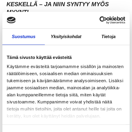
KESKELLÄ – JA NIIN SYNTYY MYÖS
MYYNTI
Suostumus
Yksityiskohdat
Tietoja
Tämä sivusto käyttää evästeitä
Käytämme evästeitä tarjoamamme sisällön ja mainosten
räätälöimiseen, sosiaalisen median ominaisuuksien
tukemiseen ja kävijämäärämme analysoimiseen. Lisäksi
jaamme sosiaalisen median, mainosalan ja analytiikka-
TARJOAVATKO COWORKING-TILAT
alan kumppaneillemme tietoja siitä, miten käytät
KOKOUSTILOJA?
sivustoamme. Kumppanimme voivat yhdistää näitä
tietoja muihin tietoihin, joita olet antanut heille tai joita on
kerätty, kun olet käyttänyt heidän palvelujaan.