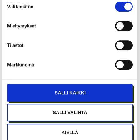
Suostumuksen
Välttämätön
valinta
Mieltymykset
Tilastot
ETÄTYÖN HONEYMOON-VAIHE ON OHI –
PARHAAT IDEAT SYNTYVÄT EDELLEEN
Markkinointi
IHMISTEN AIDOISSA KOHTAAMISISSA
SALLI KAIKKI
SALLI VALINTA
KIELLÄ