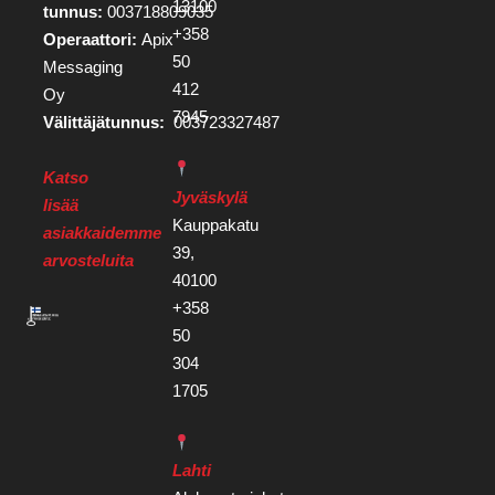
13100
tunnus:
003718809035
+358
Operaattori:
Apix
50
Messaging
412
Oy
7945
Välittäjätunnus:
003723327487
Katso
Jyväskylä
lisää
Kauppakatu
asiakkaidemme
39,
arvosteluita
40100
+358
50
304
1705
Lahti